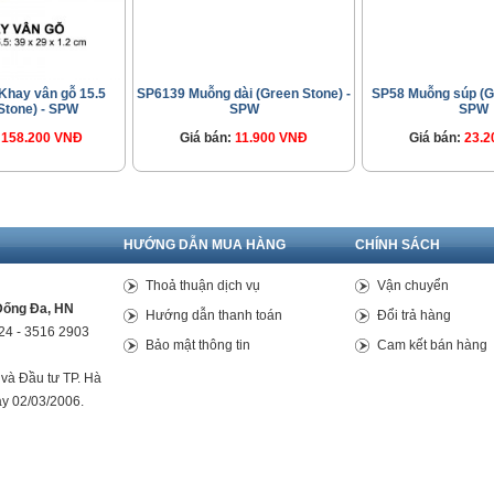
Khay vân gỗ 15.5
SP6139 Muỗng dài (Green Stone) -
SP58 Muỗng súp (Gr
Stone) - SPW
SPW
SPW
158.200 VNĐ
Giá bán:
11.900 VNĐ
Giá bán:
23.2
HƯỚNG DẪN MUA HÀNG
CHÍNH SÁCH
Thoả thuận dịch vụ
Vận chuyển
Đống Đa, HN
Hướng dẫn thanh toán
Đổi trả hàng
24 - 3516 2903
Bảo mật thông tin
Cam kết bán hàng
và Đầu tư TP. Hà
ày 02/03/2006.