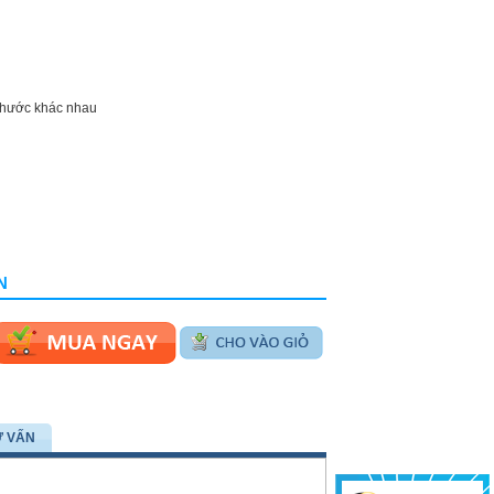
 thước khác nhau
N
Ư VẤN