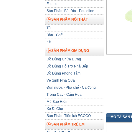
Fataco
Sản Phẩm Bát Đĩa - Porceline
SẢN PHẨM NỘI THẤT
Tủ
Bàn - Ghế
Kệ
SẢN PHẨM GIA DỤNG
Đồ Dùng Chứa Đựng
Đồ Dùng Hỗ Trợ Nhà Bếp
Đồ Dùng Phòng Tắm
Vệ Sinh Nhà Cửa
Đun nước - Pha chế - Ca đong
Trồng Cây - Cắm Hoa
Mũ Bảo Hiểm
Xe Đi Chợ
Sản Phẩm Tiện Ích ECOCO
MÔ TẢ SẢN
SẢN PHẨM TRẺ EM