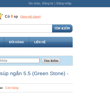
Xin chào,
Đăng ký
|
Đăng nhập
Có
0
sp
(Xem giỏ hàng)
ĐỔI HÀNG
LIÊN HỆ
úp ngắn 5.5 (Green Stone) -
o:
Còn hàng