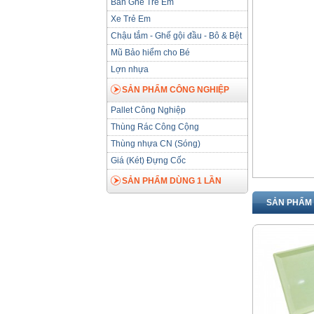
Bàn Ghế Trẻ Em
Xe Trẻ Em
Chậu tắm - Ghế gội đầu - Bô & Bệt
Mũ Bảo hiểm cho Bé
Lợn nhựa
SẢN PHẨM CÔNG NGHIỆP
Pallet Công Nghiệp
Thùng Rác Công Cộng
Thùng nhựa CN (Sóng)
Giá (Két) Đựng Cốc
SẢN PHẨM DÙNG 1 LẦN
SẢN PHẨM 