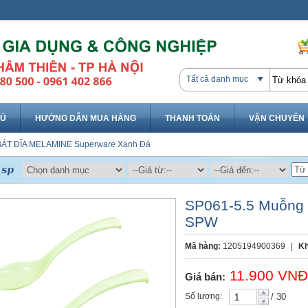
Tất cả danh mục
HỦ
HƯỚNG DẪN MUA HÀNG
THANH TOÁN
VẬN CHUYỂN
BÁT ĐĨA MELAMINE
Superware
Xanh Đá
SP061-5.5 Muỗng s
SPW
Mã hàng:
1205194900369
|
Kh
11.900 VNĐ
Giá bán:
Số lượng:
/ 30