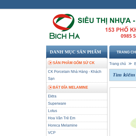
DANH MỤC SẢN PHẨM
TRANG C
SẢN PHẨM GỐM SỨ CK
Trang chủ
CK Porcelain Nhà Hàng - Khách
Sạn
BÁT ĐĨA MELAMINE
Ektra
Superware
Lotus
Hoa Văn Trẻ Em
Horeca Melamine
VCP