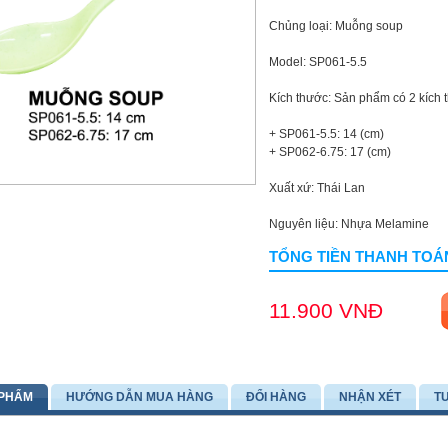
Chủng loại: Muỗng soup
Model: SP061-5.5
Kích thước: Sản phẩm có 2 kích
+ SP061-5.5: 14 (cm)
+ SP062-6.75: 17 (cm)
Xuất xứ: Thái Lan
Nguyên liệu: Nhựa Melamine
TỔNG TIỀN THANH TOÁ
11.900 VNĐ
 PHẨM
HƯỚNG DẪN MUA HÀNG
ĐỔI HÀNG
NHẬN XÉT
T