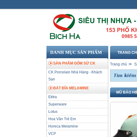
DANH MỤC SẢN PHẨM
TRANG C
SẢN PHẨM GỐM SỨ CK
Trang chủ
S
CK Porcelain Nhà Hàng - Khách
Sạn
BÁT ĐĨA MELAMINE
MŨ BẢO HI
Ektra
Superware
Lotus
Hoa Văn Trẻ Em
Horeca Melamine
VCP