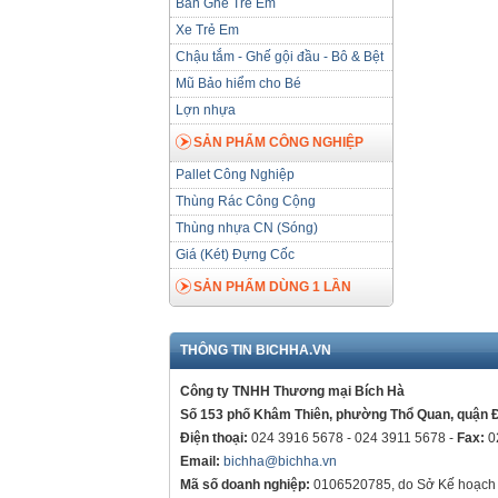
Bàn Ghế Trẻ Em
Xe Trẻ Em
Chậu tắm - Ghế gội đầu - Bô & Bệt
Mũ Bảo hiểm cho Bé
Lợn nhựa
SẢN PHẨM CÔNG NGHIỆP
Pallet Công Nghiệp
Thùng Rác Công Cộng
Thùng nhựa CN (Sóng)
Giá (Két) Đựng Cốc
SẢN PHẨM DÙNG 1 LẦN
THÔNG TIN BICHHA.VN
Công ty TNHH Thương mại Bích Hà
Số 153 phố Khâm Thiên, phường Thổ Quan, quận 
Điện thoại:
024 3916 5678 - 024 3911 5678 -
Fax:
0
Email:
bichha@bichha.vn
Mã số doanh nghiệp:
0106520785, do Sở Kế hoạch 