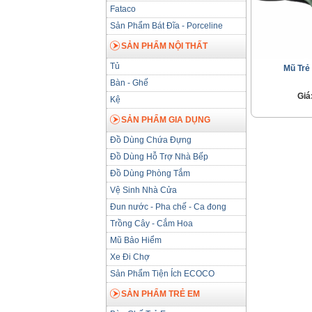
Fataco
Sản Phẩm Bát Đĩa - Porceline
SẢN PHẨM NỘI THẤT
Tủ
Mũ Trẻ
Bàn - Ghế
Giá
Kệ
SẢN PHẨM GIA DỤNG
Đồ Dùng Chứa Đựng
Đồ Dùng Hỗ Trợ Nhà Bếp
Đồ Dùng Phòng Tắm
Vệ Sinh Nhà Cửa
Đun nước - Pha chế - Ca đong
Trồng Cây - Cắm Hoa
Mũ Bảo Hiểm
Xe Đi Chợ
Sản Phẩm Tiện Ích ECOCO
SẢN PHẨM TRẺ EM