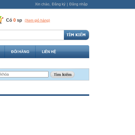
Xin chào,
Đăng ký
|
Đăng nhập
Có
0
sp
(Xem giỏ hàng)
ĐỔI HÀNG
LIÊN HỆ