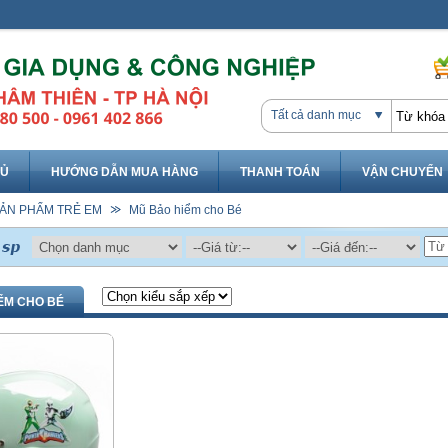
Tất cả danh mục
HỦ
HƯỚNG DẪN MUA HÀNG
THANH TOÁN
VẬN CHUYỂN
ẢN PHẨM TRẺ EM
Mũ Bảo hiểm cho Bé
ỂM CHO BÉ