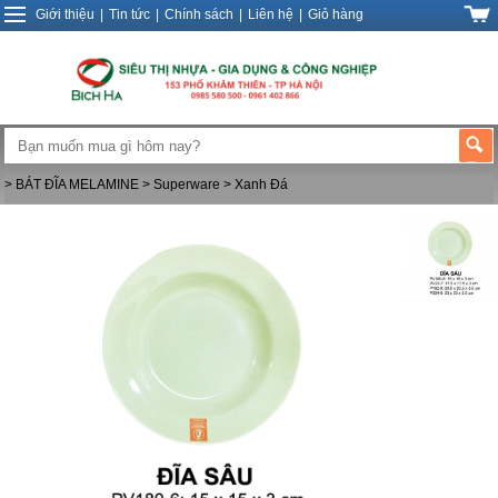
Giới thiệu
|
Tin tức
|
Chính sách
|
Liên hệ
|
Giỏ hàng
> BÁT ĐĨA MELAMINE
> Superware
> Xanh Đá