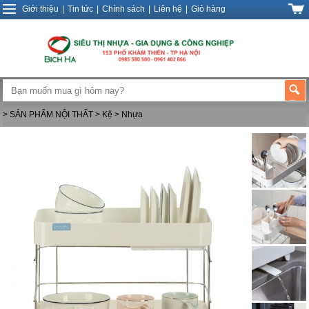
Giới thiệu
|
Tin tức
|
Chính sách
|
Liên hệ
|
Giỏ hàng
> SẢN PHẨM NỘI THẤT
> Kệ
> Nhựa