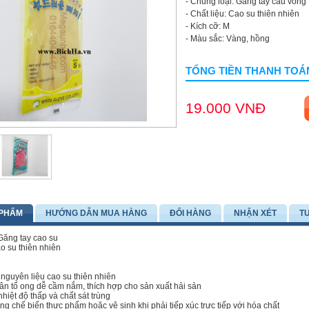
- Chủng loại: Găng tay cầu vồng
- Chất liệu: Cao su thiên nhiên
- Kích cỡ: M
- Màu sắc: Vàng, hồng
TỔNG TIỀN THANH TOÁ
19.000 VNĐ
 PHẨM
HƯỚNG DẪN MUA HÀNG
ĐỔI HÀNG
NHẬN XÉT
T
 Găng tay cao su
ao su thiên nhiên
 nguyên liệu cao su thiên nhiên
ân tổ ong dễ cầm nắm, thích hợp cho sản xuất hải sản
hiệt độ thấp và chất sát trùng
g chế biến thực phẩm hoặc vệ sinh khi phải tiếp xúc trực tiếp với hóa chất