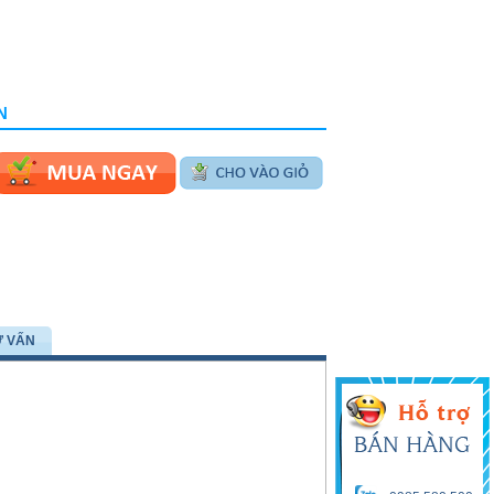
N
Ư VẤN