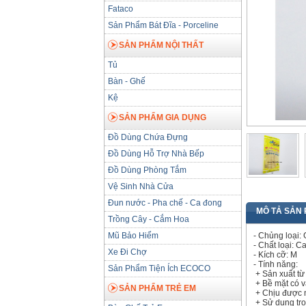
Fataco
Sản Phẩm Bát Đĩa - Porceline
SẢN PHẨM NỘI THẤT
Tủ
Bàn - Ghế
Kệ
SẢN PHẨM GIA DỤNG
Đồ Dùng Chứa Đựng
Đồ Dùng Hỗ Trợ Nhà Bếp
Đồ Dùng Phòng Tắm
Vệ Sinh Nhà Cửa
Đun nước - Pha chế - Ca đong
MÔ TẢ SẢN
Trồng Cây - Cắm Hoa
Mũ Bảo Hiểm
- Chủng loại:
- Chất loại: C
Xe Đi Chợ
- Kích cỡ: M
- Tính năng:
Sản Phẩm Tiện Ích ECOCO
+ Sản xuất từ
+ Bề mặt có v
SẢN PHẨM TRẺ EM
+ Chịu được n
+ Sử dụng tron