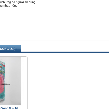
kích ứng da người sử dụng
ng nhạt, hồng
CÙNG LOẠI
 Vồng (L) - NH