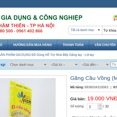
Tất cả danh mục
HỦ
HƯỚNG DẪN MUA HÀNG
THANH TOÁN
VẬN CHUYỂN
SẢN PHẨM GIA DỤNG
Đồ Dùng Hỗ Trợ Nhà Bếp
Găng tay - Lót tay
Găng Cầu Vồng (M
Mã hàng:
8936034310063
|
Kh
19.000 VN
Giá bán:
Số lượng:
/ 30