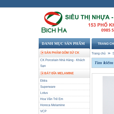
DANH MỤC SẢN PHẨM
TRANG C
SẢN PHẨM GỐM SỨ CK
Trang chủ
CK Porcelain Nhà Hàng - Khách
Sạn
BÁT ĐĨA MELAMINE
Ektra
Superware
Lotus
Hoa Văn Trẻ Em
Horeca Melamine
VCP