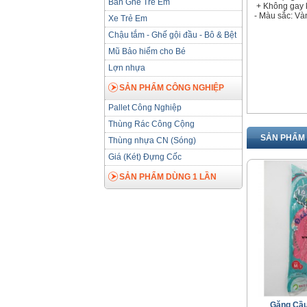
Bàn Ghế Trẻ Em
+ Không gay 
- Màu sắc: Và
Xe Trẻ Em
Chậu tắm - Ghế gội đầu - Bô & Bệt
Mũ Bảo hiểm cho Bé
Lợn nhựa
SẢN PHẨM CÔNG NGHIỆP
Pallet Công Nghiệp
Thùng Rác Công Cộng
SẢN PHẨM 
Thùng nhựa CN (Sóng)
Giá (Két) Đựng Cốc
SẢN PHẨM DÙNG 1 LẦN
Găng Cầu