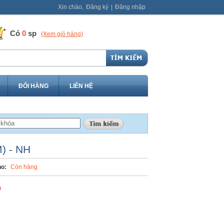
Xin chào,
Đăng ký
|
Đăng nhập
Có
0
sp
(Xem giỏ hàng)
ĐỔI HÀNG
LIÊN HỆ
) - NH
o:
Còn hàng
Đ