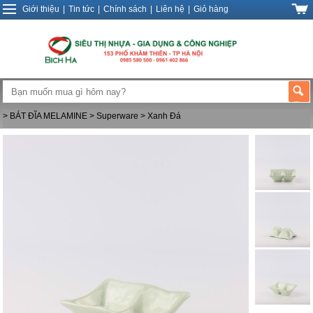
Giới thiệu
|
Tin tức
|
Chính sách
|
Liên hệ
|
Giỏ hàng
> BÁT ĐĨA MELAMINE
> Superware
> Xanh Đá