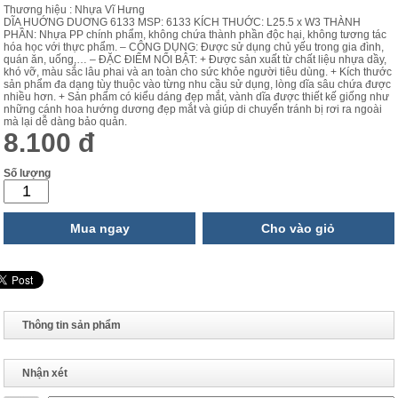
Thương hiệu : Nhựa Vĩ Hưng
DĨA HUỚNG DUƠNG 6133 MSP: 6133 KÍCH THUỚC: L25.5 x W3 THÀNH
PHẦN: Nhựa PP chính phẩm, không chứa thành phần độc hại, không tương tác
hóa học với thực phẩm. – CÔNG DỤNG: Được sử dụng chủ yếu trong gia đình,
quán ăn, uống,… – ĐẶC ĐIỂM NỔI BẬT: + Được sản xuất từ chất liệu nhựa dầy,
khó vỡ, màu sắc lâu phai và an toàn cho sức khỏe người tiêu dùng. + Kích thước
sản phẩm đa dạng tùy thuộc vào từng nhu cầu sử dụng, lòng dĩa sâu chứa được
nhiều hơn. + Sản phẩm có kiểu dáng đẹp mắt, vành dĩa được thiết kế giống như
những cánh hoa hướng dương đẹp mắt và giúp di chuyển tránh bị rơi ra ngoài
mà lại dễ dàng bảo quản.
8.100 đ
Số lượng
Mua ngay
Cho vào giỏ
Thông tin sản phẩm
Nhận xét