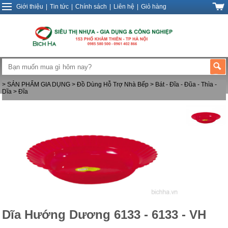
Giới thiệu
|
Tin tức
|
Chính sách
|
Liên hệ
|
Giỏ hàng
> SẢN PHẨM GIA DỤNG
> Đồ Dùng Hỗ Trợ Nhà Bếp
> Bát - Đĩa - Đũa - Thìa -
Dĩa
> Đĩa
Dĩa Hướng Dương 6133 - 6133 - VH