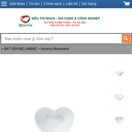
Giới thiệu
|
Tin tức
|
Chính sách
|
Liên hệ
|
Giỏ hàng
> BÁT ĐĨA MELAMINE
> Horeca Melamine