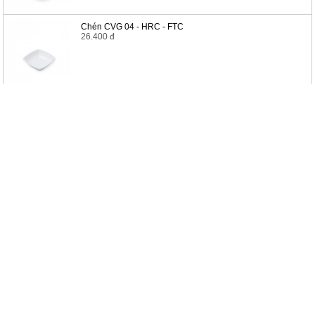
Chén CVG 04 - HRC - FTC
26.400 đ
Mua sắm trong hệ thống BichHa
Tài khoản của bạn
Đăng ký / đăng nhập
Lịch sử đơn hàng
Sản phẩm yêu thích
Lên đầu trang