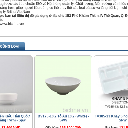
t được các tiêu chuẩn ISO về Hệ thống quản lý, Chất lượng, Môi trường và nhiều
 trắng trơn, giúp người tiêu dùng có thể thay thế các loại bát sứ và tăng tiết kiệm ch
ng ty SrithaiVietNam
 bán tại Siêu thị đồ gia dụng ở địa chỉ: 153 Phố Khâm Thiên, P. Thổ Quan, Q, 
).
//www.bichha.vn/
CÙNG LOẠI
n KiểU Hàn QuốC
BV173-10.2 Tô Âu 10.2 (White) -
TV385-13 Khay 5 ngă
rắng Trơn) - Spw
SPW
SPW
:
37.400 VNĐ
Giá bán:
165.100 VNĐ
Giá bán:
121.