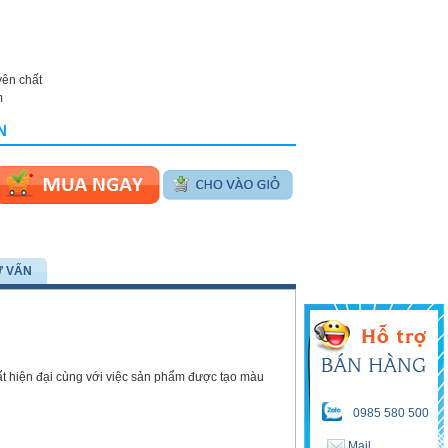
yên chất
m
N
Ư VẤN
t hiện đại cùng với việc sản phẩm được tạo màu
0985 580 500
Mail