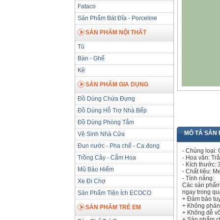
Fataco
Sản Phẩm Bát Đĩa - Porceline
SẢN PHẨM NỘI THẤT
Tủ
Bàn - Ghế
Kệ
SẢN PHẨM GIA DỤNG
Đồ Dùng Chứa Đựng
Đồ Dùng Hỗ Trợ Nhà Bếp
Đồ Dùng Phòng Tắm
MÔ TẢ SẢN
Vệ Sinh Nhà Cửa
Đun nước - Pha chế - Ca đong
- Chủng loại: 
Trồng Cây - Cắm Hoa
- Hoa văn: Tr
- Kích thước: 
Mũ Bảo Hiểm
- Chất liệu: 
- Tính năng:
Xe Đi Chợ
Các sản phẩm 
ngay trong qu
Sản Phẩm Tiện Ích ECOCO
+ Đảm bảo tuy
+ Không phản 
SẢN PHẨM TRẺ EM
+ Không dễ vỡ
+ Sản phẩm ch