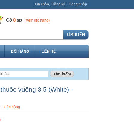
Xin chào,
Đăng ký
|
Đăng nhập
Có
0
sp
(Xem giỏ hàng)
ĐỔI HÀNG
LIÊN HỆ
thuốc vuông 3.5 (White) -
:
Còn hàng
Đ