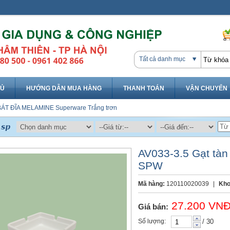
Tất cả danh mục
HỦ
HƯỚNG DẪN MUA HÀNG
THANH TOÁN
VẬN CHUYỂN
BÁT ĐĨA MELAMINE
Superware
Trắng trơn
AV033-3.5 Gạt tàn 
SPW
Mã hàng:
120110020039
|
Kho
27.200 VN
Giá bán:
Số lượng:
/ 30