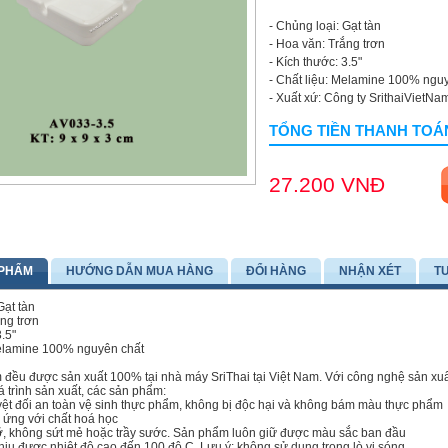
- Chủng loại: Gạt tàn
- Hoa văn: Trắng trơn
- Kích thước: 3.5"
- Chất liệu: Melamine 100% ngu
- Xuất xứ: Công ty SrithaiVietNa
TỔNG TIỀN THANH TOÁ
27.200 VNĐ
 PHẨM
HƯỚNG DẪN MUA HÀNG
ĐỔI HÀNG
NHẬN XÉT
T
Gạt tàn
ắng trơn
3.5"
Melamine 100% nguyên chất
đều được sản xuất 100% tại nhà máy SriThai tại Việt Nam. Với công nghệ sản xuấ
á trình sản xuất, các sản phẩm:
ệt đối an toàn vệ sinh thực phẩm, không bị độc hại và không bám màu thực phẩm
ứng với chất hoá học
, không sứt mẻ hoặc trầy sước. Sản phẩm luôn giữ được màu sắc ban đầu
ịu được nhiệt độ cao đến 100 độ C. Lưu ý: không sử dụng trong lò vi sóng.