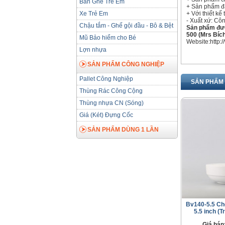
Bàn Ghế Trẻ Em
+ Sản phẩm đạ
Xe Trẻ Em
+ Với thiết kế
- Xuất xứ: Cô
Chậu tắm - Ghế gội đầu - Bô & Bệt
Sản phẩm được
500 (Mrs Bích
Mũ Bảo hiểm cho Bé
Website:http:
Lợn nhựa
SẢN PHẨM CÔNG NGHIỆP
Pallet Công Nghiệp
SẢN PHẨM 
Thùng Rác Công Cộng
Thùng nhựa CN (Sóng)
Giá (Két) Đựng Cốc
SẢN PHẨM DÙNG 1 LẦN
Bv140-5.5 Ché
5.5 inch (T
Giá bán