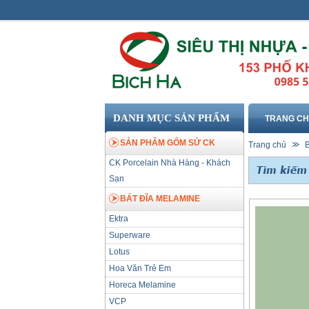
DANH MỤC SẢN PHẨM
TRANG C
SẢN PHẨM GỐM SỨ CK
Trang chủ
CK Porcelain Nhà Hàng - Khách
Sạn
BÁT ĐĨA MELAMINE
Ektra
Superware
Lotus
Hoa Văn Trẻ Em
Horeca Melamine
VCP